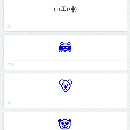
晚安
睡啦
回来了
欢迎
我走了
打招呼
加油
掀桌
必杀技
眨眼睛
熊
投降
跳舞
唱歌
缩在一角
写字
🦝
赞
欢呼
色
运动
亲亲
抱抱
么么哒
爱情
友情
猪
浣熊
猫
狗
熊
鱼
猴
🐻
其他动物
可爱
兵长
其他
熊
🐼