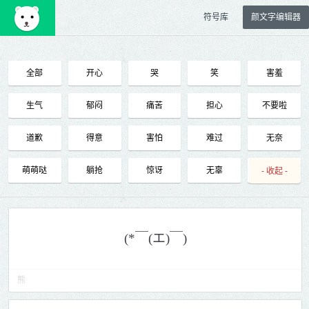
符号库
颜文字编辑器
全部
开心
哭
笑
害羞
生气
郁闷
痛苦
担心
不要啦
道歉
得意
害怕
难过
无奈
萌萌哒
躺抢
惊讶
无辜
调皮
- 收起 -
傲娇
邪恶
困惑
抓狂
发呆
睡着
潇洒
囧
晕
吃货
贱
大叫
好的
不行
鄙视
熊
羡慕
哎呀
谢谢
恭喜
再见