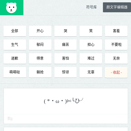
符号库
颜文字编辑器
全部
开心
哭
笑
害羞
生气
郁闷
痛苦
担心
不要啦
道歉
得意
害怕
难过
无奈
萌萌哒
躺抢
惊讶
无辜
调皮
- 收起 -
傲娇
邪恶
困惑
抓狂
发呆
睡着
潇洒
囧
晕
吃货
贱
大叫
好的
不行
鄙视
剪jj
羡慕
哎呀
谢谢
恭喜
再见