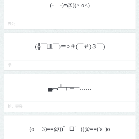
去死
拳
抢，突突