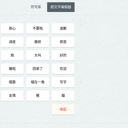
符号库
颜文字编辑器
担心
不要啦
道歉
调皮
傲娇
邪恶
贱
大叫
好的
睡啦
回来了
欢迎
唱歌
缩在一角
写字
友情
猪
猫
- 收起 -