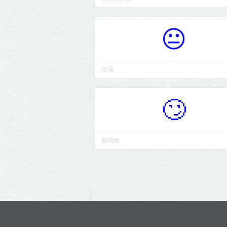
😐
冷漠
🙄
翻白眼