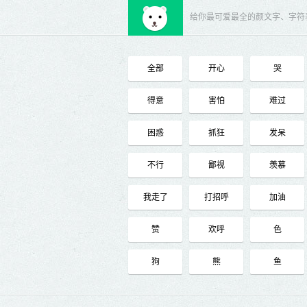
给你最可爱最全的颜文字、字符
全部
开心
哭
得意
害怕
难过
困惑
抓狂
发呆
不行
鄙视
羡慕
我走了
打招呼
加油
赞
欢呼
色
狗
熊
鱼