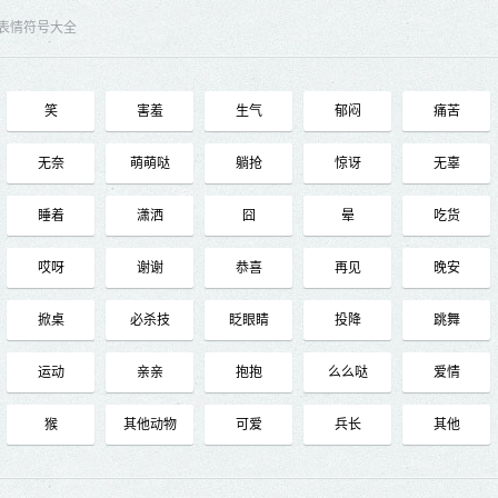
表情符号大全
笑
害羞
生气
郁闷
痛苦
无奈
萌萌哒
躺抢
惊讶
无辜
睡着
潇洒
囧
晕
吃货
哎呀
谢谢
恭喜
再见
晚安
掀桌
必杀技
眨眼睛
投降
跳舞
运动
亲亲
抱抱
么么哒
爱情
猴
其他动物
可爱
兵长
其他