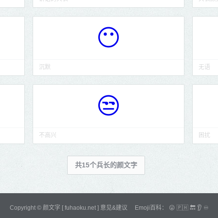
😶
沉默
无语
😒
不高兴
困扰
共15个兵长的颜文字
Copyright ©
颜文字
[ fuhaoku.net ]
意见&建议
Emoji百科：
😛
🇵🇭
🔙
👂
♾️