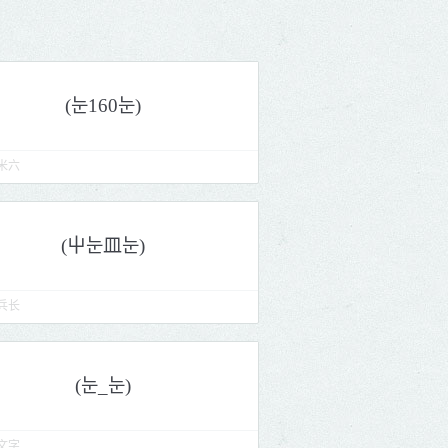
米六
兵长
文字