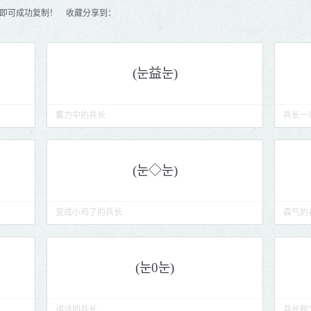
”即可成功复制！ 收藏分享到：
蓄力中的兵长
兵长一
变成小鸡了的兵长
森气的
讲话的兵长
兵长颜