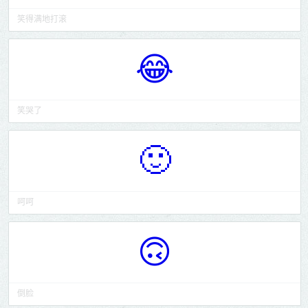
笑得满地打滚
😂
笑哭了
🙂
呵呵
🙃
倒脸