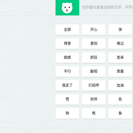
给你最可爱最全的颜文字、字符
全部
开心
哭
得意
害怕
难过
困惑
抓狂
发呆
不行
鄙视
羡慕
我走了
打招呼
加油
赞
欢呼
色
狗
熊
鱼