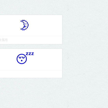
🌛
上弦月
😴