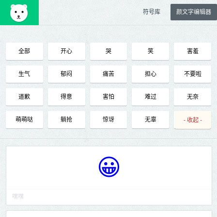
符号库
颜文字编辑器
全部
开心
哭
笑
害羞
生气
郁闷
痛苦
担心
不要啦
道歉
得意
害怕
难过
无奈
萌萌哒
躺抢
惊讶
无辜
调皮
- 收起 -
傲娇
邪恶
困惑
抓狂
发呆
😀
睡着
潇洒
囧
晕
吃货
贱
大叫
好的
不行
鄙视
嘿嘿
羡慕
哎呀
谢谢
恭喜
再见