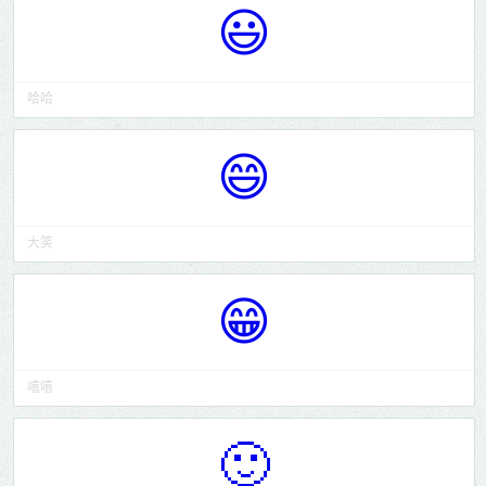
😃
晚安
睡啦
回来了
欢迎
我走了
打招呼
加油
掀桌
必杀技
眨眼睛
哈哈
投降
跳舞
唱歌
缩在一角
写字
😄
赞
欢呼
色
运动
亲亲
抱抱
么么哒
爱情
友情
猪
大笑
猫
狗
熊
鱼
猴
😁
其他动物
可爱
兵长
其他
嘻嘻
🙂