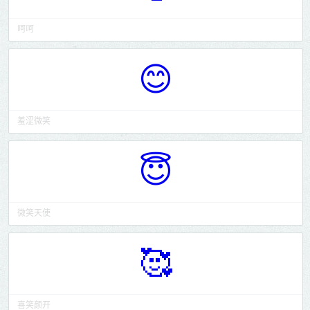
呵呵
😊
羞涩微笑
😇
微笑天使
🥰
喜笑颜开